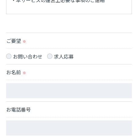
・本サービスの運営上必要な事項のご連絡
＜個人情報の提供について＞
当社ではお客様の同意を得た場合または法令に定め
られた場合を除き、
ご要望
※
取得した個人情報を第三者に提供することはいたし
ません。
お問い合わせ
求人応募
お名前
＜個人情報の委託について＞
※
当社では、利用目的の達成に必要な範囲において、
個人情報を外部に委託する場合があります。
これらの委託先に対しては個人情報保護契約等の措
お電話番号
置をとり、適切な監督を行います。
＜個人情報の安全管理＞