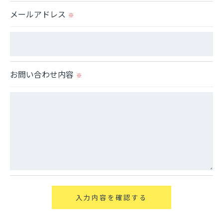
当社では、個人情報の漏洩等がなされないよう、適
メールアドレス
切に安全管理対策を実施します。
※
＜個人情報を与えなかった場合に生じる結果＞
必要な情報を頂けない場合は、それに対応した当社
お問い合わせ内容
のサービスをご提供できない場合がございますので
※
予めご了承ください。
＜個人情報の開示･訂正・削除･利用停止の手続につ
いて＞
当社では、お客様の個人情報の開示･訂正･削除・利
用停止の手続を定めさせて頂いております。
ご本人である事を確認のうえ、対応させて頂きま
す。
個人情報の開示･訂正･削除・利用停止の具体的手続