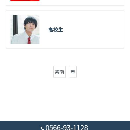
高校生
碧南
塾
0566-93-1128