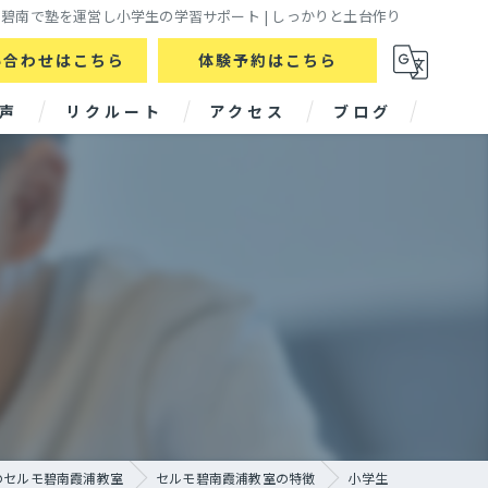
碧南で塾を運営し小学生の学習サポート | しっかりと土台作り
い合わせはこちら
体験予約はこちら
声
リクルート
アクセス
ブログ
のセルモ碧南霞浦教室
セルモ碧南霞浦教室の特徴
小学生