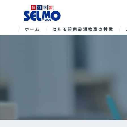
ホーム
セルモ碧南霞浦教室の特徴
小学生
中学生
高校生
高校受験
個別指導