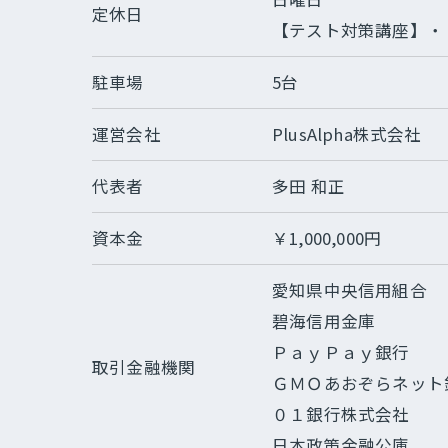
定休日
【テスト対策講座】・
駐車場
5台
運営会社
PlusAlpha株式会社
代表者
多田 和正
資本金
￥1,000,000円
愛知県中央信用組合
碧海信用金庫
ＰａｙＰａｙ銀行
取引金融機関
ＧＭＯあおぞらネット
０１銀行株式会社
日本政策金融公庫