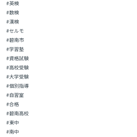
#英検
#数検
#漢検
#セルモ
#碧南市
#学習塾
#資格試験
#高校受験
#大学受験
#個別指導
#自習室
#合格
#碧南高校
#東中
#南中