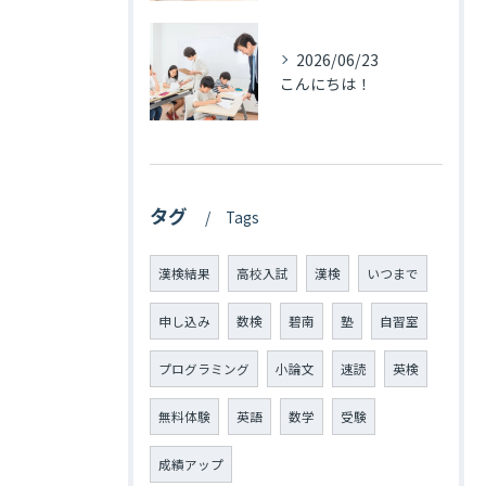
2026/06/23
こんにちは！
タグ
Tags
漢検結果
高校入試
漢検
いつまで
申し込み
数検
碧南
塾
自習室
プログラミング
小論文
速読
英検
無料体験
英語
数学
受験
成績アップ