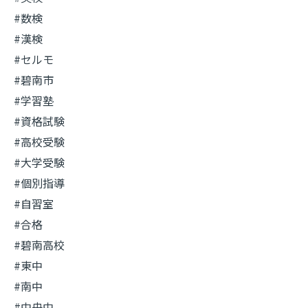
#数検
#漢検
#セルモ
#碧南市
#学習塾
#資格試験
#高校受験
#大学受験
#個別指導
#自習室
#合格
#碧南高校
#東中
#南中
#中央中