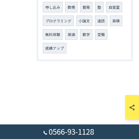
申し込み
数検
碧南
塾
自習室
プログラミング
小論文
速読
英検
無料体験
英語
数学
受験
成績アップ
0566-93-1128