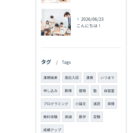
2026/06/23
こんにちは！
タグ
Tags
漢検結果
高校入試
漢検
いつまで
申し込み
数検
碧南
塾
自習室
プログラミング
小論文
速読
英検
無料体験
英語
数学
受験
成績アップ