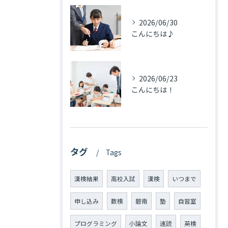
2026/06/30
こんにちは♪
2026/06/23
こんにちは！
タグ
Tags
漢検結果
高校入試
漢検
いつまで
申し込み
数検
碧南
塾
自習室
プログラミング
小論文
速読
英検