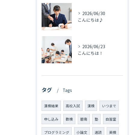
2026/06/30
こんにちは♪
2026/06/23
こんにちは！
タグ
Tags
漢検結果
高校入試
漢検
いつまで
申し込み
数検
碧南
塾
自習室
プログラミング
小論文
速読
英検