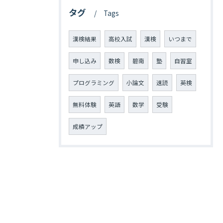
タグ
Tags
漢検結果
高校入試
漢検
いつまで
申し込み
数検
碧南
塾
自習室
プログラミング
小論文
速読
英検
無料体験
英語
数学
受験
成績アップ